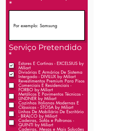
Serviço Pretendido
O
*
b
Estores E Cortinas - EXCELSIUS by
Miliart
r
Divisórias E Armários De Sistema
i
Intergado - DIVILUX by Miliart
Revestimentos Premium Para Pisos
g
Comerciais E Residenciais -
FORBO by Miliart
a
Metálicos E Pavimentos Técnicos -
t
LINDNER by Miliart
Cozinhas Italianas Modernas E
ó
Clássicas - STOSA by Miliart
Linhas De Mobiliário De Escritório
r
- BRALCO by Miliart
Cadeiras, Sofás e Poltronas -
i
QUINTI by Miliart
o
Cadeiras, Mesas e Mais Soluções