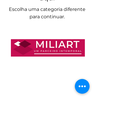
Escolha uma categoria diferente
para continuar.
© 2025 MILIART, Lda
CONTACTOS
Whatsapp:
+244 949 097 608
Telefone:
+244 957 024 115
Miliart:
geral@miliart-angola.com
Divilux:
divilux@miliart-angola.com
Av. 21 de Janeiro, Morro Bento, Luanda, Angola
HORÁRIO