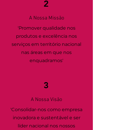
2
A Nossa Missão
'Promover qualidade nos
produtos e excelência nos
serviços em território nacional
nas áreas em que nos
enquadramos'
3
A Nossa Visão
'Consolidar-nos como empresa
inovadora e sustentável e ser
líder nacional nos nossos